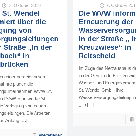
2. Oktober 2019
2. Oktober 20
St. Wendel
Die WVW informi
miert über die
Erneuerung der
egung von
Wasserversorgu
orgungsleitungen
in der Straße ,, I
r Straße „In der
Kreuzwiese‘‘ in
bach“ in
Reitscheid
rbrücken
Im Zuge des Netzausbaus de
in der Gemeinde Freisen wi
en einer gemeinsamen
Wasser- und Energieversorg
ahme planen die
St. Wendel GmbH Ihre
ungsunternehmen WVW St.
Wasserversorgungsleitung in
nd SSW Stadtwerke St.
,, In
[…]
ie Verlegung von neuen
gsleitungen. Die Arbeiten
on Anfang
[…]
Weiterlesen