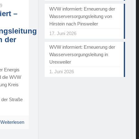
19
WVW informiert: Erneuerung der
ert –
Wasserversorgungsleitung von
Hirstein nach Pinsweiler
ngsleitung
17. Juni 2026
n der
WVW informiert: Erneuerung der
Wasserversorgungsleitung in
Urexweiler
r Energis
1. Juni 2026
rd die WVW
ung Kreis
 der Straße
Weiterlesen