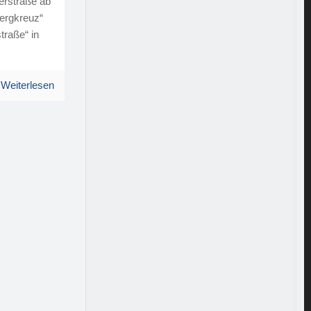
erstraße ab
rgkreuz“
traße“ in
Weiterlesen