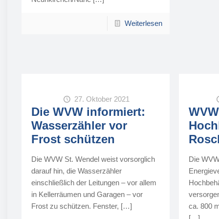
Weiterlesen
27. Oktober 2021
Die WVW informiert:
WVW 
Wasserzähler vor
Hochb
Frost schützen
Rosc
Die WVW St. Wendel weist vorsorglich
Die WVW
darauf hin, die Wasserzähler
Energiev
einschließlich der Leitungen – vor allem
Hochbehä
in Kellerräumen und Garagen – vor
versorge
Frost zu schützen. Fenster,
[…]
ca. 800 
[…]