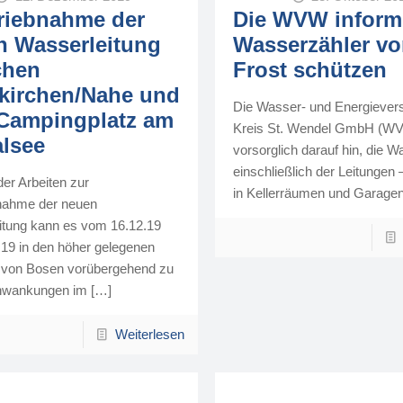
riebnahme der
Die WVW informi
n Wasserleitung
Wasserzähler vo
chen
Frost schützen
kirchen/Nahe und
Die Wasser- und Energiever
Campingplatz am
Kreis St. Wendel GmbH (WV
alsee
vorsorglich darauf hin, die 
einschließlich der Leitungen 
er Arbeiten zur
in Kellerräumen und Garage
bnahme der neuen
itung kann es vom 16.12.19
.19 in den höher gelegenen
 von Bosen vorübergehend zu
hwankungen im
[…]
Weiterlesen