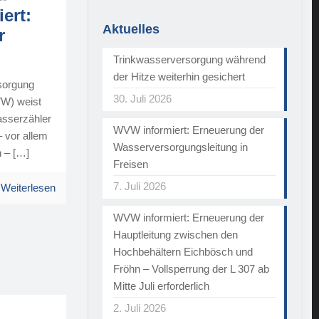
ert:
Aktuelles
r
Trinkwasserversorgung während
der Hitze weiterhin gesichert
sorgung
30. Juli 2026
W) weist
Wasserzähler
WVW informiert: Erneuerung der
– vor allem
Wasserversorgungsleitung in
n –
[…]
Freisen
7. Juli 2026
Weiterlesen
WVW informiert: Erneuerung der
Hauptleitung zwischen den
Hochbehältern Eichbösch und
Fröhn – Vollsperrung der L 307 ab
Mitte Juli erforderlich
2. Juli 2026