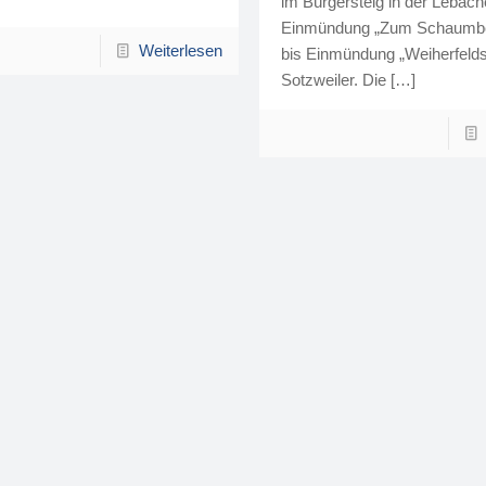
im Bürgersteig in der Lebach
Einmündung „Zum Schaumbe
Weiterlesen
bis Einmündung „Weiherfelds
Sotzweiler. Die
[…]