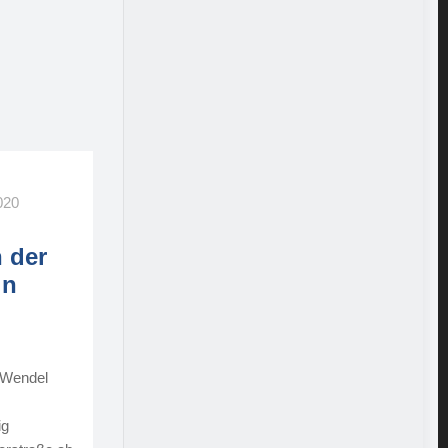
020
n der
in
 Wendel
ig