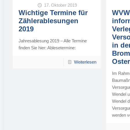
17. Oktober 2019
Wichtige Termine für
WVW 
Zählerablesungen
infor
2019
Verl
Vers
Jahresablesung 2019 – Alle Termine
in de
finden Sie hier: Ablesetermine:
Brom
Oste
Weiterlesen
Im Rahm
Baumaßn
Versorg
Wendel u
Wendel d
Versorgun
werden v