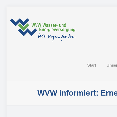
Start
Unse
WVW informiert: Ern