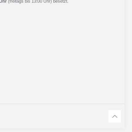
Uhr
(freitags bis 13:00 Uhr) besetzt.