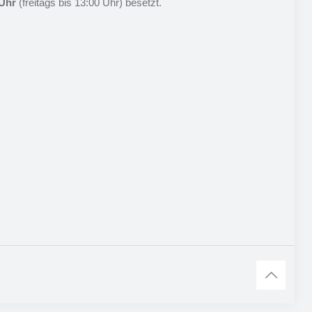
Uhr
(freitags bis 13:00 Uhr) besetzt.